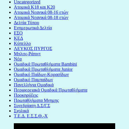
Uncategorized
Ατομικά Κ18 και Κ20
Ατομικά Νεανικά 08-16 ετών
Ατομικά Νεανικά 08-18 ετών
Δελτία Τύπου
Ενημερωτικά Δελτία
ΕΣΟ
ΚΕΔ
Κύπελλο
ΛΕΥΚΟΣ ΠΥΡΓΟΣ
Μπλιτς-Ράπιντ
Νέα
Ομαδικά Πρωταθλήματα Bambini
Ομαδικά Πρωταθλήματα Junior
Ομαδικό Παίδων-Κορασίδων
Ομαδικό Παμπαίδων
Πανελλήνια Ομαδικά
Περιφερειακά Ομαδικά Πρωταθλήματα
Προκηρύξεις
Πρωταθλήματα Μνημης
Συνεδρίαση Δ.Σ/Γ.Σ
Σχολικά
Τ.Ε.Δ. Ε.Σ.Σ.Θ.-Χ