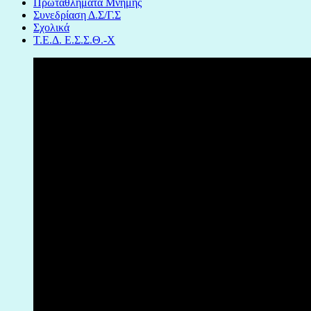
Πρωταθλήματα Μνημης
Συνεδρίαση Δ.Σ/Γ.Σ
Σχολικά
Τ.Ε.Δ. Ε.Σ.Σ.Θ.-Χ