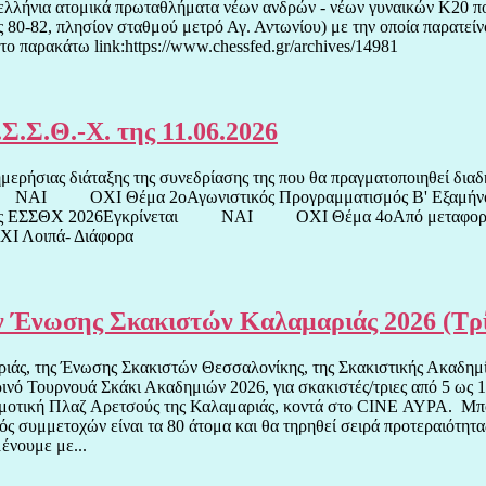
λήνια ατομικά πρωταθλήματα νέων ανδρών - νέων γυναικών Κ20 που
 80-82, πλησίον σταθμού μετρό Αγ. Αντωνίου) με την οποία παρατείν
 παρακάτω link:https://www.chessfed.gr/archives/14981
Σ.Σ.Θ.-Χ. της 11.06.2026
ημερήσιας διάταξης της συνεδρίασης της που θα πραγματοποιηθεί δι
εται ΝΑΙ ΟΧΙ Θέμα 2οΑγωνιστικός Προγραμματισμός Β' Εξ
ματος ΕΣΣΘΧ 2026Εγκρίνεται ΝΑΙ ΟΧΙ Θέμα 4οΑπό μεταφορά Απ
 Λοιπά- Διάφορα
 Ένωσης Σκακιστών Καλαμαριάς 2026 (Τρίτ
άς, της Ένωσης Σκακιστών Θεσσαλονίκης, της Σκακιστικής Ακαδημία
ό Τουρνουά Σκάκι Ακαδημιών 2026, για σκακιστές/τριες από 5 ως 16
η Δημοτική Πλαζ Αρετσούς της Καλαμαριάς, κοντά στο CINE ΑΥΡΑ. Μ
συμμετοχών είναι τα 80 άτομα και θα τηρηθεί σειρά προτεραιότητας
ένουμε με...