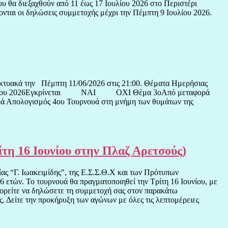
 θα διεξαχθούν από 11 έως 17 Ιουλίου 2026 στο Περιστέρι
ονται οι δηλώσεις συμμετοχής μέχρι την Πέμπτη 9 Ιουλίου 2026.
αδκτυακά την Πέμπτη 11/06/2026 στις 21:00. Θέματα Ημερήσιας
αμήνου 2026Εγκρίνεται ΝΑΙ ΟΧΙ Θέμα 3οΑπό μεταφορά
ολογισμός 4ου Τουρνουά στη μνήμη των θυμάτων της
η 16 Ιουνίου στην Πλαζ Αρετσούς)
ς “Γ. Ιωακειμίδης", της Ε.Σ.Σ.Θ.Χ και των Πρότυπων
 ετών. Το τουρνουά θα πραγματοποιηθεί την Τρίτη 16 Ιουνίου, με
πορείτε να δηλώσετε τη συμμετοχή σας στον παρακάτω
. Δείτε την προκήρυξη των αγώνων με όλες τις λεπτομέρειες