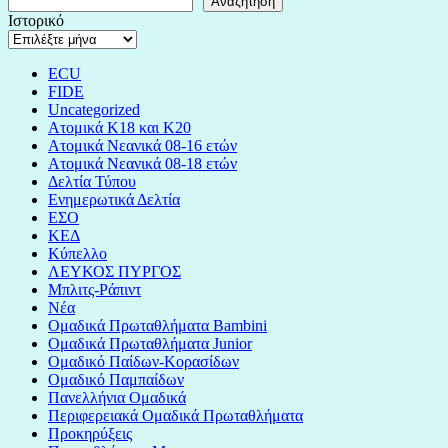
Αναζήτηση
Ιστορικό
ECU
FIDE
Uncategorized
Ατομικά Κ18 και Κ20
Ατομικά Νεανικά 08-16 ετών
Ατομικά Νεανικά 08-18 ετών
Δελτία Τύπου
Ενημερωτικά Δελτία
ΕΣΟ
ΚΕΔ
Κύπελλο
ΛΕΥΚΟΣ ΠΥΡΓΟΣ
Μπλιτς-Ράπιντ
Νέα
Ομαδικά Πρωταθλήματα Bambini
Ομαδικά Πρωταθλήματα Junior
Ομαδικό Παίδων-Κορασίδων
Ομαδικό Παμπαίδων
Πανελλήνια Ομαδικά
Περιφερειακά Ομαδικά Πρωταθλήματα
Προκηρύξεις