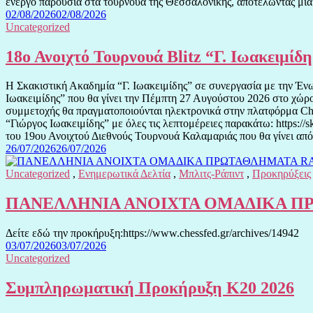
ενεργό παρουσία στα τουρνουά της Θεσσαλονίκης, αποτελώντας μία α
02/08/2026
02/08/2026
Uncategorized
18ο Ανοιχτό Τουρνουά Blitz “Γ. Ιωακειμίδ
Η Σκακιστική Ακαδημία “Γ. Ιωακειμίδης” σε συνεργασία με την Έ
Ιωακειμίδης” που θα γίνει την Πέμπτη 27 Αυγούστου 2026 στο χώ
συμμετοχής θα πραγματοποιούνται ηλεκτρονικά στην πλατφόρμα Ches
“Γιώργος Ιωακειμίδης” με όλες τις λεπτομέρειες παρακάτω: https://
του 19ου Ανοιχτού Διεθνούς Τουρνουά Καλαμαριάς που θα γίνει από τι
26/07/2026
26/07/2026
Uncategorized
,
Ενημερωτικά Δελτία
,
Μπλιτς-Ράπιντ
,
Προκηρύξεις
ΠΑΝΕΛΛΗΝΙΑ ΑΝΟΙΧΤΑ ΟΜΑΔΙΚΑ ΠΡΩ
Δείτε εδώ την προκήρυξη:https://www.chessfed.gr/archives/14942
03/07/2026
03/07/2026
Uncategorized
Συμπληρωματική Προκήρυξη Κ20 2026