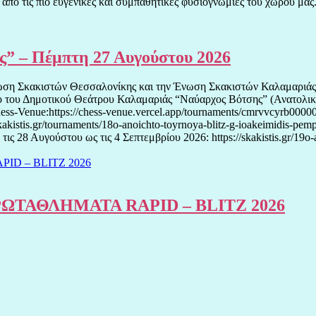
πό τις πιο ευγενικές και συμπαθητικές φυσιογνωμίες του χώρου μας. 
ης” – Πέμπτη 27 Αυγούστου 2026
νωση Σκακιστών Θεσσαλονίκης και την Ένωση Σκακιστών Καλαμαριάς 
ρο του Δημοτικού Θεάτρου Καλαμαριάς “Ναύαρχος Βότσης” (Ανατολικ
s-Venue:https://chess-venue.vercel.app/tournaments/cmrvvcyrb00000
skakistis.gr/tournaments/18o-anoichto-toyrnoya-blitz-g-ioakeimidis
ς 28 Αυγούστου ως τις 4 Σεπτεμβρίου 2026: https://skakistis.gr/19o-
ΤΑΘΛΗΜΑΤΑ RAPID – BLITZ 2026