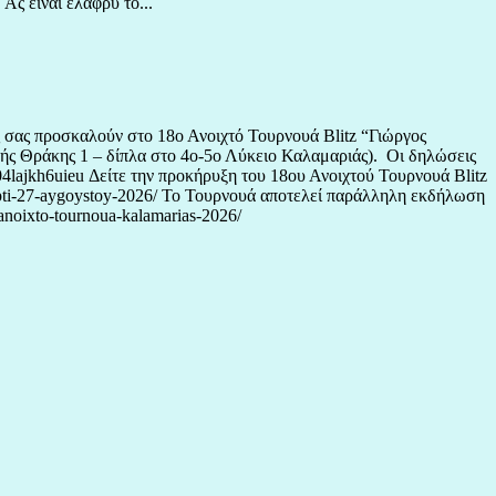
Ας είναι ελαφρύ το...
σας προσκαλούν στο 18ο Ανοιχτό Τουρνουά Blitz “Γιώργος
ής Θράκης 1 – δίπλα στο 4ο-5ο Λύκειο Καλαμαριάς). Οι δηλώσεις
4lajkh6uieu Δείτε την προκήρυξη του 18ου Ανοιχτού Τουρνουά Blitz
-pempti-27-aygoystoy-2026/ Το Τουρνουά αποτελεί παράλληλη εκδήλωση
anoixto-tournoua-kalamarias-2026/