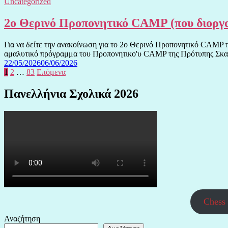
Uncategorized
2ο Θερινό Προπονητικό CAMP (που διοργα
Για να δείτε την ανακοίνωση για το 2ο Θερινό Προπονητικό CAMP 
αμαλυτικό πρόγραμμα του Προπονητικο'υ CAMP της Πρότυπης Σκα
22/05/2026
06/06/2026
Σελιδοποίηση
1
2
…
83
Επόμενα
άρθρων
Πανελλήνια Σχολικά 2026
Chess 
Αναζήτηση