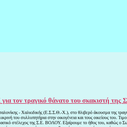
Χ για τον τραγικό θάνατο του σκακιστή 
ονίκης - Χαλκιδικής (Ε.Σ.Σ.Θ.-Χ.), στο θλιβερό άκουσμα της τραγι
κρινή του συλλυπητήρια στην οικογένεια και τους οικείους του. Τι
βασικό στέλεχος της Σ.Ε. ΒΟΛΟΥ. Εξαίρουμε το ήθος του, καθώς ο Σω