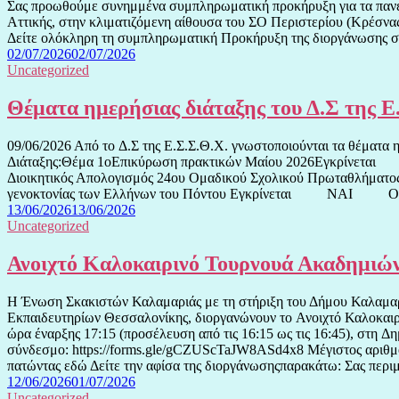
Σας προωθούμε συνημμένα συμπληρωματική προκήρυξη για τα πανελ
Αττικής, στην κλιματιζόμενη αίθουσα του ΣΟ Περιστερίου (Κρέσνας
Δείτε ολόκληρη τη συμπληρωματική Προκήρυξη της διοργάνωσης στο
02/07/2026
02/07/2026
Uncategorized
Θέματα ημερήσιας διάταξης του Δ.Σ της Ε.
09/06/2026 Από το Δ.Σ της Ε.Σ.Σ.Θ.Χ. γνωστοποιούνται τα θέματα 
Διάταξης:Θέμα 1οΕπικύρωση πρακτικών Μαίου 2026Εγκρίν
Διοικητικός Απολογισμός 24ου Ομαδικού Σχολικού Πρωταθλή
γενοκτονίας των Ελλήνων του Πόντου Εγκρίνεται ΝΑΙ ΟΧΙ
13/06/2026
13/06/2026
Uncategorized
Ανοιχτό Καλοκαιρινό Τουρνουά Ακαδημιών
Η Ένωση Σκακιστών Καλαμαριάς με τη στήριξη του Δήμου Καλαμαρι
Εκπαιδευτηρίων Θεσσαλονίκης, διοργανώνουν το Ανοιχτό Καλοκαιριν
ώρα έναρξης 17:15 (προσέλευση από τις 16:15 ως τις 16:45), στ
σύνδεσμο: https://forms.gle/gCZUScTaJW8ASd4x8 Μέγιστος αριθμός 
πατώντας εδώ Δείτε την αφίσα της διοργάνωσηςπαρακάτω: Σας περιμ
12/06/2026
01/07/2026
Uncategorized