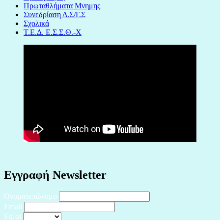
Πρωταθλήματα Μνημης
Συνεδρίαση Δ.Σ/Γ.Σ
Σχολικά
Τ.Ε.Δ. Ε.Σ.Σ.Θ.-Χ
Εγγραφή Newsletter
Ονοματεπώνυμο
Email
Είμαι