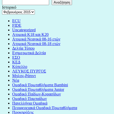
Αναζήτηση
Ιστορικό
ECU
FIDE
Uncategorized
Ατομικά Κ18 και Κ20
Ατομικά Νεανικά 08-16 ετών
Ατομικά Νεανικά 08-18 ετών
Δελτία Τύπου
Ενημερωτικά Δελτία
ΕΣΟ
ΚΕΔ
Κύπελλο
ΛΕΥΚΟΣ ΠΥΡΓΟΣ
Μπλιτς-Ράπιντ
Νέα
Ομαδικά Πρωταθλήματα Bambini
Ομαδικά Πρωταθλήματα Junior
Ομαδικό Παίδων-Κορασίδων
Ομαδικό Παμπαίδων
Πανελλήνια Ομαδικά
Περιφερειακά Ομαδικά Πρωταθλήματα
Προκηρύξεις