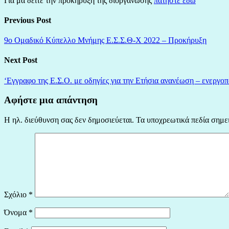
Για μα δείτε την προκήρυξη της διοργάνωσης
πατήστε εδώ
Previous Post
9ο Ομαδικό Κύπελλο Μνήμης Ε.Σ.Σ.Θ-Χ 2022 – Προκήρυξη
Next Post
‘Εγγραφο της Ε.Σ.Ο. με οδηγίες για την Ετήσια ανανέωση – ενεργοπ
Αφήστε μια απάντηση
Η ηλ. διεύθυνση σας δεν δημοσιεύεται.
Τα υποχρεωτικά πεδία σημε
Σχόλιο
*
Όνομα
*