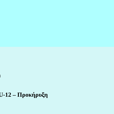
η
U-12 – Προκήρυξη