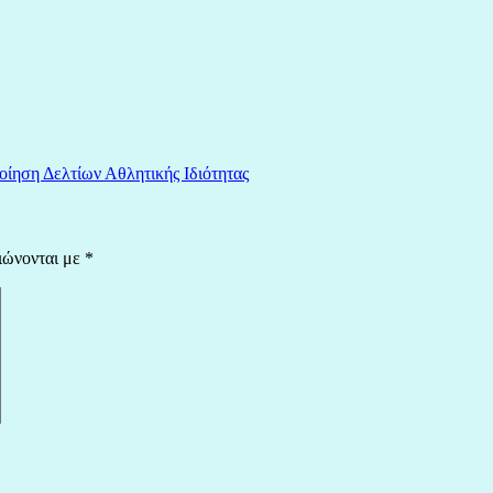
οίηση Δελτίων Αθλητικής Ιδιότητας
ιώνονται με
*