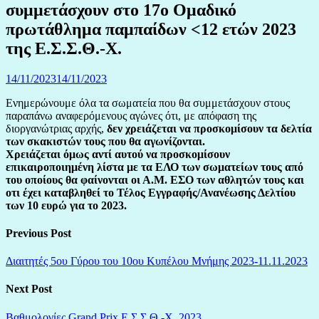
συμμετάσχουν στο 17o Ομαδικό
πρωτάθλημα παμπαίδων <12 ετών 2023
της Ε.Σ.Σ.Θ.-Χ.
14/11/2023
14/11/2023
Ενημερώνουμε όλα τα σωματεία που θα συμμετάσχουν στους
παραπάνω αναφερόμενους αγώνες ότι, με απόφαση της
διοργανώτριας αρχής,
δεν χρειάζεται να προσκομίσουν τα δελτία
των σκακιστών τους που θα αγωνίζονται.
Χρειάζεται όμως αντί αυτού να προσκομίσουν
επικαιροποιημένη λίστα με τα ΕΛΟ των σωματείων τους από
του οποίους θα φαίνονται οι Α.Μ. ΕΣΟ των αθλητών τους και
οτι έχει καταβληθεί το Τέλος Εγγραφής/Ανανέωσης Δελτίου
των 10 ευρώ για το 2023.
Previous Post
Διαιτητές 5ου Γύρου του 10ου Κυπέλου Μνήμης 2023-11.11.2023
Next Post
Βαθμολογίες Grand Prix Ε.Σ.Σ.Θ.-Χ. 2023