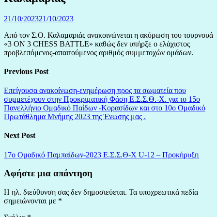
21/10/2023
21/10/2023
Από τον Σ.Ο. Καλαμαριάς ανακοινώνεται η ακύρωση του τουρνουά
«3 ON 3 CHESS BATTLE» καθώς δεν υπήρξε ο ελάχιστος
προβλεπόμενος-απαιτούμενος αριθμός συμμετοχών ομάδων.
Previous Post
Επείγουσα ανακοίνωση-ενημέρωση προς τα σωματεία που
συμμετέχουν στην Προκριματική Φάση Ε.Σ.Σ.Θ.-Χ. για το 15ο
Πανελλήνιο Ομαδικό Παίδων -Κορασίδων και στο 10ο Ομαδικό
Πρωτάθλημα Μνήμης 2023 της Ένωσης μας .
Next Post
17ο Ομαδικό Παμπαίδων-2023 Ε.Σ.Σ.Θ-Χ U-12 – Προκήρυξη
Αφήστε μια απάντηση
Η ηλ. διεύθυνση σας δεν δημοσιεύεται.
Τα υποχρεωτικά πεδία
σημειώνονται με
*