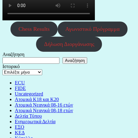
Chess Results
Αγωνιστικό Πρόγραμμα
Δήλωση Διοργάνωσης
Αναζήτηση
Αναζήτηση
Ιστορικό
ECU
FIDE
Uncategorized
Ατομικά Κ18 και Κ20
Ατομικά Νεανικά 08-16 ετών
Ατομικά Νεανικά 08-18 ετών
Δελτία Τύπου
Ενημερωτικά Δελτία
ΕΣΟ
ΚΕΔ