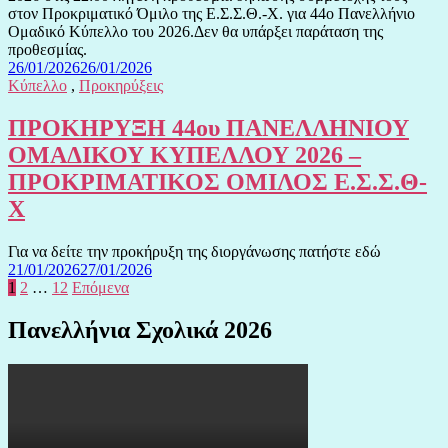
στον Προκριματικό Όμιλο της Ε.Σ.Σ.Θ.-Χ. για 44ο Πανελλήνιο
Ομαδικό Κύπελλο του 2026.Δεν θα υπάρξει παράταση της
προθεσμίας.
26/01/2026
26/01/2026
Κύπελλο
,
Προκηρύξεις
ΠΡΟΚΗΡΥΞΗ 44ου ΠΑΝΕΛΛΗΝΙΟΥ
ΟΜΑΔΙΚΟΥ ΚΥΠΕΛΛΟΥ 2026 –
ΠΡΟΚΡΙΜΑΤΙΚΟΣ ΟΜΙΛΟΣ Ε.Σ.Σ.Θ-
Χ
Για να δείτε την προκήρυξη της διοργάνωσης πατήστε εδώ
21/01/2026
27/01/2026
Σελιδοποίηση
1
2
…
12
Επόμενα
άρθρων
Πανελλήνια Σχολικά 2026