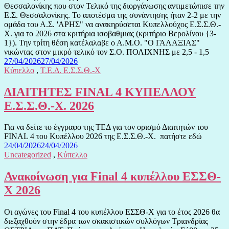
Θεσσαλονίκης που στον Τελικό της διοργάνωσης αντιμετώπισε την
Ε.Σ. Θεσσαλονίκης. Το αποτέσμα της συνάντησης ήταν 2-2 με την
ομάδα του Α.Σ. 'ΑΡΗΣ" να ανακηρύσεται Κυπελλούχος Ε.Σ.Σ.Θ.-
Χ. για το 2026 στα κριτήρια ισοβαθμιας (κριτήριο Βερολίνου {3-
1}). Την τρίτη θέση κατέλαλαβε ο Α.Μ.Ο. "Ο ΓΑΛΑΞΙΑΣ"
νικώντας στον μικρό τελικό τον Σ.Ο. ΠΟΛΙΧΝΗΣ με 2,5 - 1,5
27/04/2026
27/04/2026
Κύπελλο
,
Τ.Ε.Δ. Ε.Σ.Σ.Θ.-Χ
ΔΙΑΙΤΗΤΕΣ FINAL 4 ΚΥΠΕΛΛΟΥ
Ε.Σ.Σ.Θ.-Χ. 2026
Για να δείτε το έγγραφο της ΤΕΔ για τον ορισμό Διαιτητών του
FINAL 4 του Κυπέλλου 2026 της Ε.Σ.Σ.Θ.-Χ. πατήστε εδώ
24/04/2026
24/04/2026
Uncategorized
,
Κύπελλο
Ανακοίνωση για Final 4 κυπέλλου ΕΣΣΘ-
Χ 2026
Οι αγώνες του Final 4 του κυπέλλου ΕΣΣΘ-Χ για το έτος 2026 θα
διεξαχθούν στην έδρα των σκακιστικών συλλόγων Τριανδρίας