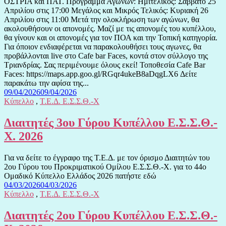
ΟΣΤΡΙΑ και ΠΑΤ. Πρόγραμμα Αγώνων: Ημιτελικός: Σάββατο 25
Απριλίου στις 17:00 Μεγάλος και Μικρός Τελικός: Κυριακή 26
Απριλίου στις 11:00 Μετά την ολοκλήρωση των αγώνων, θα
ακολουθήσουν οι απονομές. Μαζί με τις απονομές του κυπέλλου,
θα γίνουν και οι απονομές για τον ΠΟΑ και την Τοπική κατηγορία.
Για όποιον ενδιαφέρεται να παρακολουθήσει τους αγωνες, θα
προβάλλονται live στο Cafe bar Faces, κοντά στον σύλλογο της
Τριανδρίας. Σας περιμένουμε όλους εκεί! Τοποθεσία Cafe Bar
Faces: https://maps.app.goo.gl/RGqr4ukeB8aDqgLX6 Δείτε
παρακάτω την αφίσα της...
09/04/2026
09/04/2026
Κύπελλο
,
Τ.Ε.Δ. Ε.Σ.Σ.Θ.-Χ
Διαιτητές 3ου Γύρου Κυπέλλου Ε.Σ.Σ.Θ.-
Χ. 2026
Για να δείτε το έγγραφο της Τ.Ε.Δ. με τον όρισμο Διαιτητών του
2ου Γύρου του Προκριματικού Ομίλου Ε.Σ.Σ.Θ.-Χ. για το 44ο
Ομαδικό Κύπελλο Ελλάδος 2026 πατήστε εδώ
04/03/2026
04/03/2026
Κύπελλο
,
Τ.Ε.Δ. Ε.Σ.Σ.Θ.-Χ
Διαιτητές 2ου Γύρου Κυπέλλου Ε.Σ.Σ.Θ.-