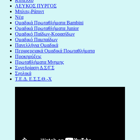
Κύπελλο
ΛΕΥΚΟΣ ΠΥΡΓΟΣ
Μπλιτς-Ράπιντ
Νέα
Ομαδικά Πρωταθλήματα Bambini
Ομαδικά Πρωταθλήματα Junior
Ομαδικό Παίδων-Κορασίδων
Ομαδικό Παμπαίδων
Πανελλήνια Ομαδικά
Περιφερειακά Ομαδικά Πρωταθλήματα
Προκηρύξεις
Πρωταθλήματα Μνημης
Συνεδρίαση Δ.Σ/Γ.Σ
Σχολικά
Τ.Ε.Δ. Ε.Σ.Σ.Θ.-Χ