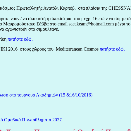
αγκόσμιος Πρωταθλητής Ανατόλι Καρπόβ, στα πλαίσια της CHESSNA
 προτείνουν ένα σκακιστή ή σκακίστρια του μέχρι 16 ετών να συμμε
ιο Μαυρομούστακο Σάββα στο email saeakeam@hotmail.com μέχρι το 
 να αγωνιστούν στο σιμουλτανέ.
νίκη
πατήστε εδώ.
KI 2016 στους χώρους του Mediterranean Cosmos
πατήστε εδώ.
η στο τουρνουά Ακαδημιών (15 &16/10/2016)