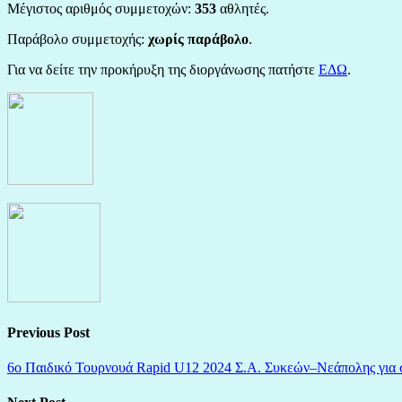
Μέγιστος αριθμός συμμετοχών:
353
αθλητές.
Παράβολο συμμετοχής:
χωρίς παράβολο
.
Για να δείτε την προκήρυξη της διοργάνωσης πατήστε
ΕΔΩ
.
Previous Post
6ο Παιδικό Τουρνουά Rapid U12 2024 Σ.Α. Συκεών–Νεάπολης για σκ