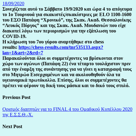
18/09/2020
Συνεχίζεται αυτό το Σάββατο 19/9/2020 και ώρα 4 το απόγευμα
το 1ο Τουρνουά για σκακιστές/σκακίστριες με ELO 1100-1600
του ΕΣΟ Παπάφη “Χρονικό”, της Σκακ. Ακαδ. Θεσσαλονίκης
“Λευκός Πύργος” και της Σκακ. Ακαδ. Μουδανιών που είχε
διακοπεί λόγω των περιορισμών για την εξάπλωση του
COVID-19.
Η κλήρωση του 7ου γύρου αναρτήθηκε στο chess
results:
https://chess-results.com/tnr535133.aspx?
lan=1&art=2&rd=7
Παρακαλούνται όλοι οι συμμετέχοντες να βρίσκονται στον
χώρο των αγώνων (Παπάφη 22) ένα τέταρτο τουλάχιστον πριν
από την έναρξη της συνάντησης για να γίνει η καταγραφή τους
στο Μητρώο Εισερχομένων και να ακολουθηθούν όλα τα
υγειονομικά πρωτόκολλα. Επίσης, όλοι οι συμμετέχοντες θα
πρέπει να φέρουν τη δική τους μάσκα και το δικό τους στυλό.
Previous Post
Ορισμός διαιτητών για το FINAL 4 του Ομαδικού Κυπέλλου 2020
της Ε.Σ.Σ.Θ.-Χ.
Next Post