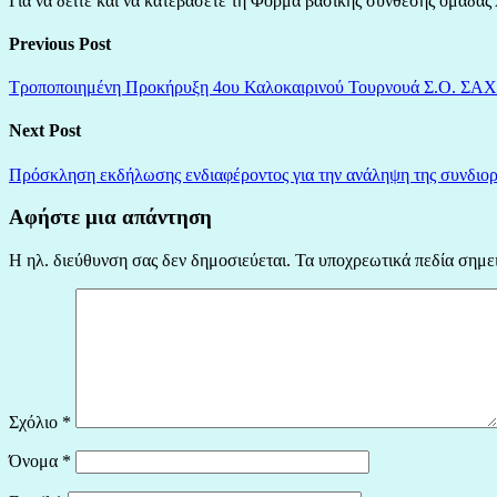
Για να δείτε και να κατεβάσετε τη Φόρμα βασικής σύνθεσης ομάδας
Previous Post
Τροποποιημένη Προκήρυξη 4ου Καλοκαιρινού Τουρνουά Σ.Ο. ΣΑΧ
Next Post
Πρόσκληση εκδήλωσης ενδιαφέροντος για την ανάληψη της συνδιοργά
Αφήστε μια απάντηση
Η ηλ. διεύθυνση σας δεν δημοσιεύεται.
Τα υποχρεωτικά πεδία σημε
Σχόλιο
*
Όνομα
*