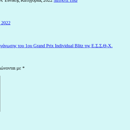
 Α’ Εθνικής Κατηγορίας 2022
πατήστε εδώ
 2022
νωσης του 1ου Grand Prix Individual Blitz της Ε.Σ.Σ.Θ-Χ.
ιώνονται με
*