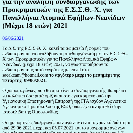
για την ανάληψη συνδιοργάνωσης των
Προκριματικών της Ε.Σ.Σ.Θ.-Χ. για
Πανελλήνια Ατομικά Εφήβων-Νεανίδων
(Μέχρι 18 ετών) 2021
06/06/2021
Το Δ.Σ. της Ε.Σ.Σ.Θ.-Χ. καλεί τα σωματεία ή φορείς που
ενδιαφέρονται να αναλάβουν τη συνδιοργάνωση με την Ε.Σ.Σ.Θ.-
Χ των Προκριματικών για τα Πανελλήνια Ατομικά Εφήβων-
Νεανίδων (μέχρι 18 ετών) 2021, να γνωστοποιήσουν το
ενδιαφέρον τους αυτό εγγράφως με email στο
saeakeam@hotmail.com
το αργότερο μέχρι το μεσημέρι της
Τετάρτης 09/06/2021.
Ο χώρος αγώνων, που θα προτείνει ο συνδιοργανωτής, θα πρέπει
να καλύπτει όσα ρητά ορίζονται στο εγκεκριµένο από την
Υγειονοµική Επιστηµονική Επιτροπή της ΓΓΑ ισχύον Αγωνιστικό
Υγειονοµικό Πρωτόκολλο της ΕΣΟ, όπως έχει αναρτηθεί στην
ιστοσελίδα της Οµοσπονδίας.
Οι ημερομηνίες διαξαγωγής των αγώνων είναι το χρονικό διάστημα
από 29.06.2021 μέχρι και 05.07.2021 και το πρόγραμμα αγώνων