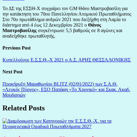
Το ΔΣ της ΕΣΣΘ-Χ συγχαίρει τον GM Θάνο Μαστροβασίλη για
την κατάκτηση του 70ου Πανελληνίου Ατομικού Πρωταθλήματος
Στο 70ο πρωτάθλημα ανδρών 2021 που διεξήχθη στη Λαμία το
διάστημα από 4 έως 12 Δεκεμβρίου 2021 ο
Θάνος
Μαστροβασίλης
συγκέντρωσε 5,5 βαθμούς σε 8 αγώνες και
αναδείχθηκε πρωταθλητής.
Previous Post
Κυπελλούχος Ε.Σ.Σ.Θ.-Χ 2021 ο Α.Σ. ΑΡΗΣ ΘΕΣΣΑΛΟΝΙΚΗΣ
Next Post
Προκήρυξη Μαραθωνίου BLITZ (02/01/2022) των Σ.Α.Θ.
«Λευκός Πύργος», ΕΣΟ Παπάφη «Το Χρονικό» και Σκακ. Ακαδ.
Μουδανιών
Related Posts