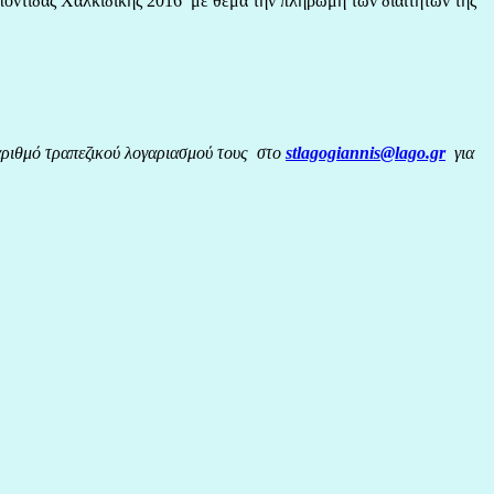
ποντίδας Χαλκιδικής 2016 με θέμα την πληρωμή των διαιτητών της
 αριθμό τραπεζικού λογαριασμού τους στο
stlagogiannis@lago.gr
για