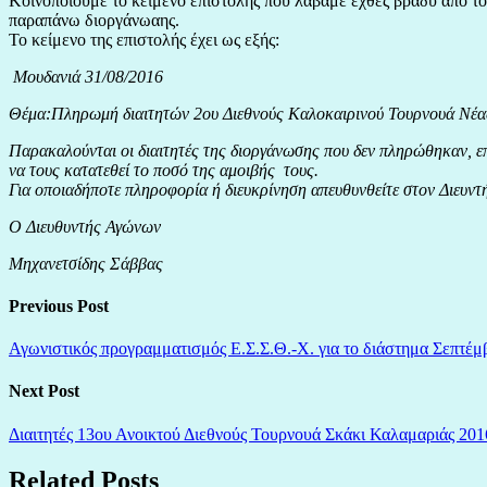
Κοινοποιούμε το κείμενο επιστολής που λάβαμε εχθές βράδυ από τ
παραπάνω διοργάνωαης.
Το κείμενο της επιστολής έχει ως εξής:
Μουδανιά 31/08/2016
Θέμα:Πληρωμή διαιτητών 2ου Διεθνούς Καλοκαιρινού Τουρνουά Νέα
Παρακαλούνται οι διαιτητές της διοργάνωσης που δεν πληρώθηκαν, επ
να τους κατατεθεί το ποσό της αμοιβής τους.
Για οποιαδήποτε πληροφορία ή διευκρίνηση απευθυνθείτε στον Διευ
Ο Διευθυντής Αγώνων
Μηχανετσίδης Σάββας
Previous Post
Αγωνιστικός προγραμματισμός Ε.Σ.Σ.Θ.-Χ. για το διάστημα Σεπτέμ
Next Post
Διαιτητές 13ου Ανοικτού Διεθνούς Τουρνουά Σκάκι Καλαμαριάς 201
Related Posts