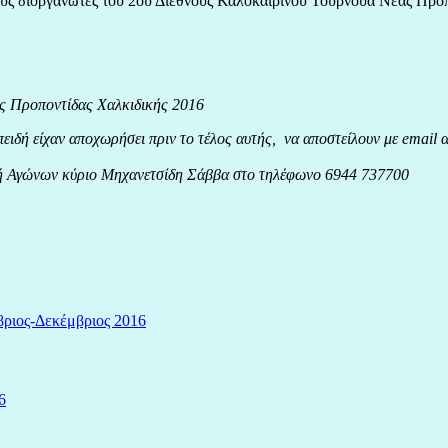
ους διοργανωτές του 2ου Διεθνούς Καλοκαιρινού Τουρνουά Νέας Προ
ς Προποντίδας Χαλκιδικής 2016
ειδή είχαν αποχωρήσει πριν το τέλος αυτής, να αποστείλουν με email
ντή Αγώνων κύριο Μηχανετσίδη Σάββα στο τηλέφωνο 6944 737700
βριος-Δεκέμβριος 2016
6