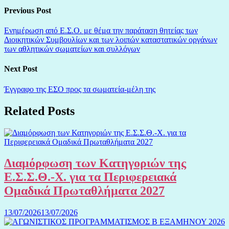
Previous Post
Ενημέρωση από Ε.Σ.Ο. με θέμα την παράταση θητείας των
Διοικητικών Συμβουλίων και των λοιπών καταστατικών οργάνων
των αθλητικών σωματείων και συλλόγων
Next Post
Έγγραφο της ΕΣΟ προς τα σωματεία-μέλη της
Related Posts
Διαμόρφωση των Κατηγοριών της
Ε.Σ.Σ.Θ.-Χ. για τα Περιφερειακά
Ομαδικά Πρωταθλήματα 2027
13/07/2026
13/07/2026