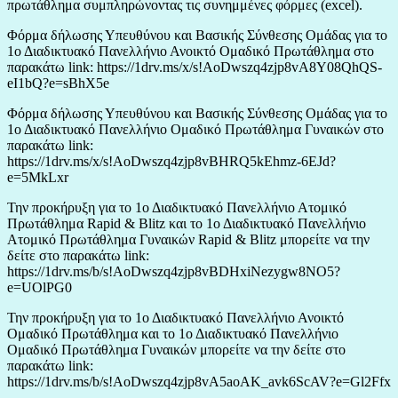
πρωτάθλημα συμπληρώνοντας τις συνημμένες φόρμες (excel).
Φόρμα δήλωσης Υπευθύνου και Βασικής Σύνθεσης Ομάδας για το
1ο Διαδικτυακό Πανελλήνιο Ανοικτό Ομαδικό Πρωτάθλημα στο
παρακάτω link: https://1drv.ms/x/s!AoDwszq4zjp8vA8Y08QhQS-
eI1bQ?e=sBhX5e
Φόρμα δήλωσης Υπευθύνου και Βασικής Σύνθεσης Ομάδας για το
1ο Διαδικτυακό Πανελλήνιο Ομαδικό Πρωτάθλημα Γυναικών στο
παρακάτω link:
https://1drv.ms/x/s!AoDwszq4zjp8vBHRQ5kEhmz-6EJd?
e=5MkLxr
Την προκήρυξη για το 1ο Διαδικτυακό Πανελλήνιο Ατομικό
Πρωτάθλημα Rapid & Blitz και το 1ο Διαδικτυακό Πανελλήνιο
Ατομικό Πρωτάθλημα Γυναικών Rapid & Blitz μπορείτε να την
δείτε στο παρακάτω link:
https://1drv.ms/b/s!AoDwszq4zjp8vBDHxiNezygw8NO5?
e=UOlPG0
Την προκήρυξη για το 1ο Διαδικτυακό Πανελλήνιο Ανοικτό
Ομαδικό Πρωτάθλημα και το 1ο Διαδικτυακό Πανελλήνιο
Ομαδικό Πρωτάθλημα Γυναικών μπορείτε να την δείτε στο
παρακάτω link:
https://1drv.ms/b/s!AoDwszq4zjp8vA5aoAK_avk6ScAV?e=Gl2Ffx