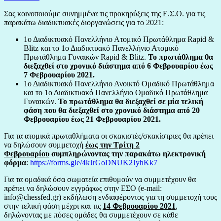
Σας κοινοποιούμε συνημμένα τις προκηρύξεις της Ε.Σ.Ο. για τις
παρακάτω διαδικτυακές διοργανώσεις για το 2021:
1ο Διαδικτυακό Πανελλήνιο Ατομικό Πρωτάθλημα Rapid &
Blitz και το 1ο Διαδικτυακό Πανελλήνιο Ατομικό
Πρωτάθλημα Γυναικών Rapid & Blitz.
Το πρωτάθλημα θα
διεξαχθεί στο χρονικό διάστημα από 6 Φεβρουαρίου έως
7 Φεβρουαρίου 2021.
1ο Διαδικτυακό Πανελλήνιο Ανοικτό Ομαδικό Πρωτάθλημα
και το 1ο Διαδικτυακό Πανελλήνιο Ομαδικό Πρωτάθλημα
Γυναικών.
Το πρωτάθλημα θα διεξαχθεί σε μία τελική
φάση που θα διεξαχθεί στο χρονικό διάστημα από 20
Φεβρουαρίου έως 21 Φεβρουαρίου 2021.
Για τα ατομικά πρωταθλήματα οι σκακιστές/σκακίστριες θα πρέπει
να δηλώσουν συμμετοχή
έως την Τρίτη 2
Φεβρουαρίου
συμπληρώνοντας την παρακάτω ηλεκτρονική
φόρμα
:
https://forms.gle/4kJrGoDNUK2JyhKk7
Για τα ομαδικά όσα σωματεία επιθυμούν να συμμετέχουν θα
πρέπει να δηλώσουν εγγράφως στην ΕΣΟ (e-mail:
info@chessfed.gr) εκδήλωση ενδιαφέροντος για τη συμμετοχή τους
στην τελική φάση μέχρι και τις
14 Φεβρουαρίου 2021
,
δηλώνοντας με πόσες ομάδες θα συμμετέχουν σε κάθε