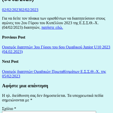
02/02/2023
02/02/2023
Για να δείτε τον πίνακα των ορισθέντων να διαιτητεύσουν στους
αγώνες του 2ου Γύρου του Κυπέλλου 2023 της Ε.Σ.Σ.Θ.-Χ.
(04/02/2023) διαιτητών,
πατήστε εδώ.
Previous Post
Ορισμός διαιτητών 3ου Γύρου του 6ου Ομαδικού Junior U10 2023
(04.02.2023)
Next Post
Ορισμός διαιτητών Ομαδικών Πρωταθλημάτων Ε.Σ.Σ.Θ.-Χ. της
05/02/2023
Αφήστε μια απάντηση
Η ηλ. διεύθυνση σας δεν δημοσιεύεται.
Τα υποχρεωτικά πεδία
σημειώνονται με
*
Σχόλιο
*