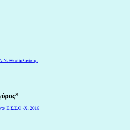
Α.Ν. Θεσσαλονίκης.
γύρος
”
τα Ε.Σ.Σ.Θ.-Χ. 2016