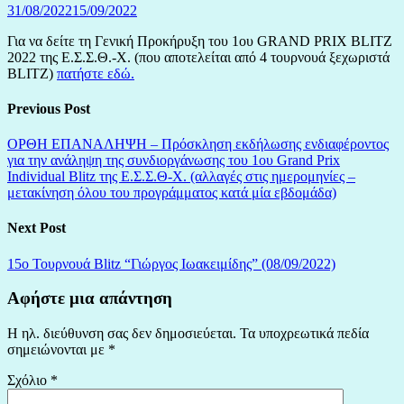
31/08/2022
15/09/2022
Για να δείτε τη Γενική Προκήρυξη του 1ου GRAND PRIX BLITZ
2022 της Ε.Σ.Σ.Θ.-Χ. (που αποτελείται από 4 τουρνουά ξεχωριστά
BLITZ)
πατήστε εδώ.
Previous Post
ΟΡΘΗ ΕΠΑΝΑΛΗΨΗ – Πρόσκληση εκδήλωσης ενδιαφέροντος
για την ανάληψη της συνδιοργάνωσης του 1ου Grand Prix
Individual Blitz της Ε.Σ.Σ.Θ-Χ. (αλλαγές στις ημερομηνίες –
μετακίνηση όλου του προγράμματος κατά μία εβδομάδα)
Next Post
15ο Τουρνουά Blitz “Γιώργος Ιωακειμίδης” (08/09/2022)
Αφήστε μια απάντηση
Η ηλ. διεύθυνση σας δεν δημοσιεύεται.
Τα υποχρεωτικά πεδία
σημειώνονται με
*
Σχόλιο
*