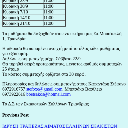
Κυριακή 23/9
11
:00
Κυριακή 30/9
11:00
Κυριακή 7/10
11:00
Κυριακή 14/10
11:00
Κυριακή 21/10
11:00
Τα μαθήματα θα διεξαχθούν στο εντευκτήριο μας Σπ.Μουστακλή
1, Τριανδρία
Η αίθουσα θα παραμένει ανοιχτή μετά το τέλος κάθε μαθήματος
για εξάσκηση.
Δηλώσεις συμμετοχής μέχρι Σάββατο 22/9
Θα τηρηθεί σειρά προτεραιότητας, μέγιστος αριθμός συμμετοχών
25 άτομα
Το κόστος συμμετοχής ορίζεται στα 30 ευρώ.
Πληροφορίες και δηλώσεις συμμετοχής στους Καφαντάρη Στέφανο
6972916757
stefoxe
@
gmail
.
com
, Μπετσάκο Βασίλειο
6973922616
bbetsakos
@
hotmail
.
com
Τα Δ.Σ των Σκακιστικών Συλλόγων Τριανδρίας
Previous Post
ΙΔΡΥΣΗ ΤΡΑΠΕΖΑΣ ΑΙΜΑΤΟΣ ΕΛΛΗΝΩΝ ΣΚΑΚΙΣΤΩΝ