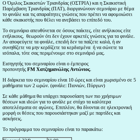
Ο Όμιλος Σκακιστών Τριανδρίας (ΟΣΤΡΙΑ) και η Σκακιστική
Παρέμβαση Τριανδρίας (ΠΑΤ), διοργανώνουν σεμινάριο με θέμα
το φινάλε και τις απαραίτητες γνώσεις που πρέπει να αφομοιώσει
κάθε σκακιστής που θέλει να ανεβάσει το επίπεδό του.
Το σεμινάριο απευθύνεται σε όσους παίκτες, είτε ανήλικους είτε
ενήλικους, θεωρούν ότι δεν έχουν αρκετές γνώσεις για τα φινάλε.
Αν αποφεύγετε τα φινάλε, επειδή δεν τα παίζετε καλά, ή αν
συνηθίζετε να μην κερδίζετε τα κερδισμένα ή να σώνετε τα
ισόπαλα, τότε σας περιμένουμε στο σεμινάριό μας.
Εισηγητής του σεμιναρίου είναι ο έμπειρος
προπονητής
FM
Χατζημανώλης Αντώνιος
.
Η διάρκεια του σεμιναρίου είναι 10 ώρες και είναι χωρισμένο σε 5
μαθήματα των 2 ωρών. (φινάλε: Πιονιών, Πύργων)
Σε κάθε μάθημα θα υπάρχει παρουσίαση των πιο χρήσιμων
θέσεων και ιδεών για το φινάλε με στόχο τα καλύτερα
αποτελέσματα σε αγώνες. Επιπλέον, θα δίνονται σε ηλεκτρονική
μορφή οι θέσεις που παρουσιάστηκαν μαζί με παρτίδες και
ασκήσεις.
Το πρόγραμμα του σεμιναρίου είναι το παρακάτω: