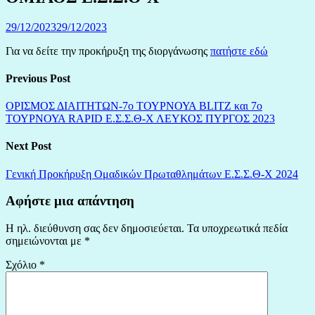
29/12/2023
29/12/2023
Για να δείτε την προκήρυξη της διοργάνωσης
πατήστε εδώ
Previous Post
ΟΡΙΣΜΟΣ ΔΙΑΙΤΗΤΩΝ-7ο ΤΟΥΡΝΟΥΑ BLITZ και 7ο
ΤΟΥΡΝΟΥΑ RAPID Ε.Σ.Σ.Θ-Χ ΛΕΥΚΟΣ ΠΥΡΓΟΣ 2023
Next Post
Γενική Προκήρυξη Ομαδικών Πρωταθλημάτων Ε.Σ.Σ.Θ-Χ 2024
Αφήστε μια απάντηση
Η ηλ. διεύθυνση σας δεν δημοσιεύεται.
Τα υποχρεωτικά πεδία
σημειώνονται με
*
Σχόλιο
*