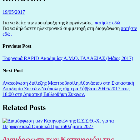
19/05/2017
Για να δείτε την προκήρυξη της διοργάνωσης
πατήστε εδώ
.
Για να δηλώσετε ηλεκτρονικά συμμετοχή στη διοργάνωση
πατήστε
εδώ.
Previous Post
Τουρνουά RAPID Ακαδημίας Α.Μ.Ο. ΓΑΛΑΞΙΑΣ (Μάϊος 2017)
Next Post
Ανακοίνωση διάλεξης Μαστροβασίλη Αθανάσιου στη Σκακιστική
Ακαδημία Συκεών-Νεάπολης σήμερα Σάββατο 20/05/2017 στις
18:00 στη Δημοτική Βιβλιοθήκη Συκεών.
Related Posts
Διαμόρφωση των Κατηγοριών της