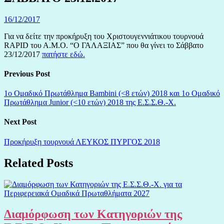
16/12/2017
Για να δείτε την προκήρυξη του Χριστουγεννιάτικου τουρνουά
RAPID του Α.Μ.Ο. “Ο ΓΑΛΑΞΙΑΣ” που θα γίνει το Σάββατο
23/12/2017
πατήστε εδώ.
Previous Post
1ο Ομαδικό Πρωτάθλημα Bambini (<8 ετών) 2018 και 1ο Ομαδικό
Πρωτάθλημα Junior (<10 ετών) 2018 της Ε.Σ.Σ.Θ.-Χ.
Next Post
Προκήρυξη τουρνουά ΛΕΥΚΟΣ ΠΥΡΓΟΣ 2018
Related Posts
Διαμόρφωση των Κατηγοριών της