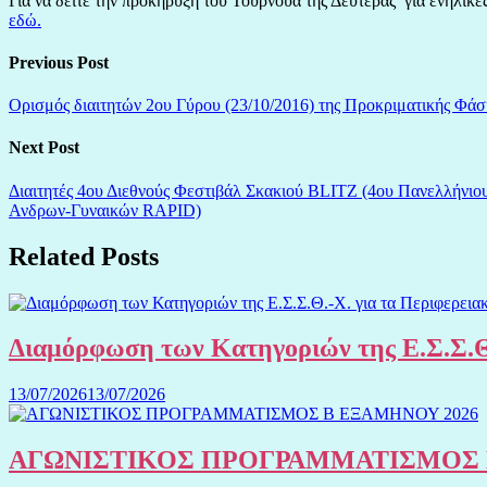
Για να δείτε την προκήρυξη του Τουρνουά της Δευτέρας για ενήλικ
εδώ.
Previous Post
Ορισμός διαιτητών 2ου Γύρου (23/10/2016) της Προκριματικής Φ
Next Post
Διαιτητές 4ου Διεθνούς Φεστιβάλ Σκακιού BLITZ (4ου Πανελλήνι
Ανδρων-Γυναικών RAPID)
Related Posts
Διαμόρφωση των Κατηγοριών της Ε.Σ.Σ.Θ
13/07/2026
13/07/2026
ΑΓΩΝΙΣΤΙΚΟΣ ΠΡΟΓΡΑΜΜΑΤΙΣΜΟΣ 