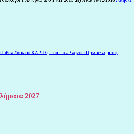
ί σύλλογοι Τριανδρίας από 14/11/2016 μέχρι και 19/12/2016
πατήστε
Φεστιβαλ Σκακιού RAPID (11ου Πανελλήνιου Πρωταθλήματος
θλήματα 2027