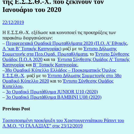
της Ε.Σ.Σ.Θ.-Χ. που ξεκινούν τον
Ιανουάριο του 2020
22/12/2019
Η Ε.Σ.Σ.Θ.-Χ. εξέδωσε και κοινοποιεί τις προκηρύξεις των
παρακάτω διοργανώσεων:
–
Περιφερειακά Ομαδικά Πρωταθλήματα 2020 (Π.Ο. Α’ Εθνικής,
Α ‘και Β’ Τοπικής Κατηγορίας)
μαζί με το
Έντυπο Δήλωσης
Συμμετοχής στα Περ.Ομαδ. Πρωταθλήματα
, το
Έντυπο Σύνθεσης
Ομάδος Π.Ο.Α 2020
και τα
Έντυπα Σύνθεσης Ομάδος Α’ Τοπικής
Κατηγορίας
και
Β’ Τοπικής Κατηγορίας.
–
38ο Ομαδικό Κύπελλο Ελλάδος – Προκριματικός Όμιλος
Ε.Σ.Σ.Θ.-Χ
. μαζί με το
Έντυπο Δήλωσης Συμμετοχής στο 38ο
Ομαδικό Κύπελλο 2020
και το
Έντυπο Σύνθεσης Ομάδος
Κυπελλου,
–
3ο Ομαδικό Πρωτάθλημα JUNIOR U10 (2020)
–
3ο Ομαδικό Πρωτάθλημα BAMBINI U08 (2020)
Previous Post
Τροποποιημένη προκήρυξη του Χριστουγεννιάτικου Ράπιντ του
Α.Μ.Ο. “Ο ΓΑΛΑΞΙΑΣ” στις 23/12/2019