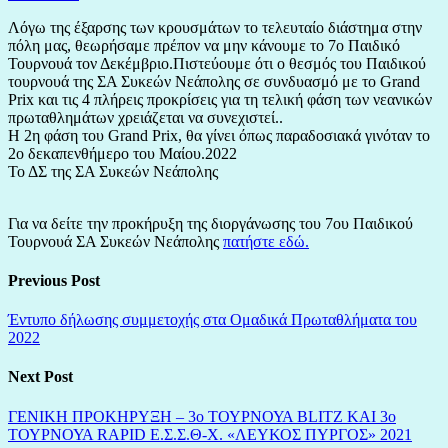
Λόγω της έξαρσης των κρουσμάτων το τελευταίο διάστημα στην
πόλη μας, θεωρήσαμε πρέπον να μην κάνουμε το 7ο Παιδικό
Τουρνουά τον Δεκέμβριο.Πιστεύουμε ότι ο θεσμός του Παιδικού
τουρνουά της ΣΑ Συκεών Νεάπολης σε συνδυασμό με το Grand
Prix και τις 4 πλήρεις προκρίσεις για τη τελική φάση των νεανικών
πρωταθλημάτων χρειάζεται να συνεχιστεί..
Η 2η φάση του Grand Prix, θα γίνει όπως παραδοσιακά γινόταν το
2ο δεκαπενθήμερο του Μαίου.2022
Το ΔΣ της ΣΑ Συκεών Νεάπολης
Για να δείτε την προκήρυξη της διοργάνωσης του 7ου Παιδικού
Τουρνουά ΣΑ Συκεών Νεάπολης
πατήστε εδώ.
Previous Post
Έντυπο δήλωσης συμμετοχής στα Ομαδικά Πρωταθλήματα του
2022
Next Post
ΓΕΝΙΚΗ ΠΡΟΚΗΡΥΞΗ – 3ο ΤΟΥΡΝΟΥΑ BLITZ ΚΑΙ 3ο
ΤΟΥΡΝΟΥΑ RAPID Ε.Σ.Σ.Θ-Χ. «ΛΕΥΚΟΣ ΠΥΡΓΟΣ» 2021