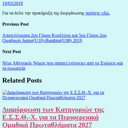
19/03/2019
Για να δείτε την προκήρυξη της διοργάνωσης
πατήστε εδώ.
Previous Post
Αποτελέσματα 2ου Γύρου Κυπέλλου και 5ου Γύρου 2ου
Ομαδικού Junior(U10)-Bambini(U08) 2019
Next Post
Νέος Αθλητικός Νόμος που απαιτεί ενέργειες από τις Ενώσεις και
τα σωματεία
Related Posts
Διαμόρφωση των Κατηγοριών της
Ε.Σ.Σ.Θ.-Χ. για τα Περιφερειακά
Ομαδικά Πρωταθλήματα 2027