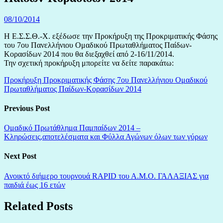
08/10/2014
Η Ε.Σ.Σ.Θ.-Χ. εξέδωσε την Προκήρυξη της Προκριματικής Φάσης
του 7ου Πανελλήνιου Ομαδικού Πρωταθλήματος Παίδων-
Κορασίδων 2014 που θα διεξαχθεί από 2-16/11/2014.
Την σχετική προκήρυξη μπορείτε να δείτε παρακάτω:
Προκήρυξη Προκριματικής Φάσης 7ου Πανελλήνιου Ομαδικού
Πρωταθλήματος Παίδων-Κορασίδων 2014
Previous Post
Ομαδικό Πρωτάθλημα Παμπαίδων 2014 –
Κληρώσεις,αποτελέσματα και Φύλλα Αγώνων όλων των γύρων
Next Post
Ανοικτό διήμερο τουρνουά RAPID του Α.Μ.Ο. ΓΑΛΑΞΙΑΣ για
παιδιά έως 16 ετών
Related Posts