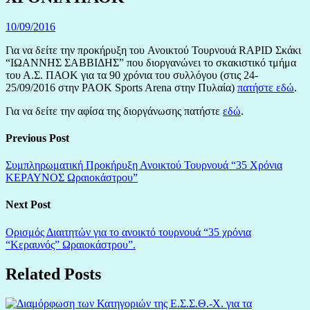
10/09/2016
Για να δείτε την προκήρυξη του Ανοικτού Τουρνουά RAPID Σκάκι
“ΙΩΑΝΝΗΣ ΣΑΒΒΙΔΗΣ” που διοργανώνει το σκακιστικό τμήμα
του Α.Σ. ΠΑΟΚ για τα 90 χρόνια του συλλόγου (στις 24-
25/09/2016 στην PAOK Sports Arena στην Πυλαία)
πατήστε εδώ
.
Για να δείτε την αφίσα της διοργάνωσης πατήστε
εδώ
.
Previous Post
Συμπληρωματική Προκήρυξη Ανοικτού Τουρνουά “35 Χρόνια
ΚΕΡΑΥΝΟΣ Ωραιοκάστρου”
Next Post
Ορισμός Διαιτητών για το ανοικτό τουρνουά “35 χρόνια
“Κεραυνός” Ωραιοκάστρου”.
Related Posts