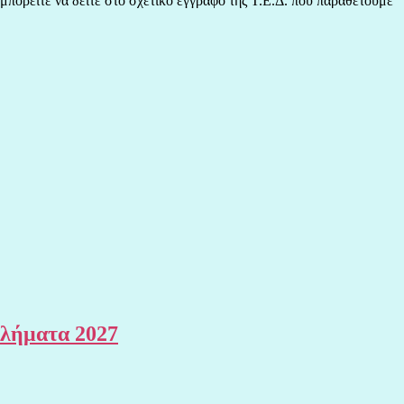
μπορείτε να δείτε στο σχετικό έγγραφο της Τ.Ε.Δ. που παραθέτουμε
θλήματα 2027