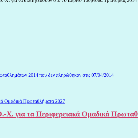
Θ.-Χ. για να διαιτητεύσουν στο 7ο Εαρινό Τουρνουά Τριανδρίας 2014 
ωταθλημάτων 2014 που δεν πληρώθηκαν στις 07/04/2014
.-Χ. για τα Περιφερειακά Ομαδικά Πρωτα