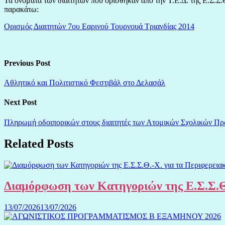
Τα ονόματα των διαιτητών που ορίσθηκαν από την Τ.Ε.Δ. της Ε.Σ.Σ.
παρακάτω:
Ορισμός Διαιτητών 7ου Εαρινού Τουρνουά Τριανδίας 2014
Previous Post
Αθλητικό και Πολιτιστικό Φεστιβάλ στο Δελασάλ
Next Post
Πληρωμή οδοιπορικών στους διαιτητές των Ατομικών Σχολικών Πρ
Related Posts
Διαμόρφωση των Κατηγοριών της Ε.Σ.Σ.Θ
13/07/2026
13/07/2026