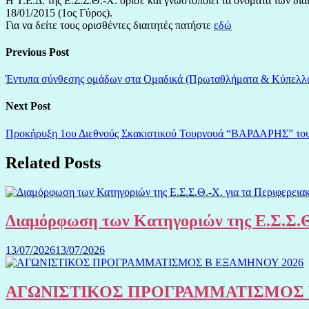
Η Τ.Ε.Δ. της Ε.Σ.Σ.Θ.-Χ. όρισε και γνωστοποιεί τα ονόματα των δ
18/01/2015 (1ος Γύρος).
Για να δείτε τους ορισθέντες διαιτητές πατήστε
εδώ
Previous Post
Έντυπα σύνθεσης ομάδων στα Ομαδικά (Πρωταθλήματα & Κύπελλο) 
Next Post
Προκήρυξη 1ου Διεθνούς Σκακιστικού Τουρνουά “ΒΑΡΔΑΡΗΣ” το
Related Posts
Διαμόρφωση των Κατηγοριών της Ε.Σ.Σ.Θ
13/07/2026
13/07/2026
ΑΓΩΝΙΣΤΙΚΟΣ ΠΡΟΓΡΑΜΜΑΤΙΣΜΟΣ 