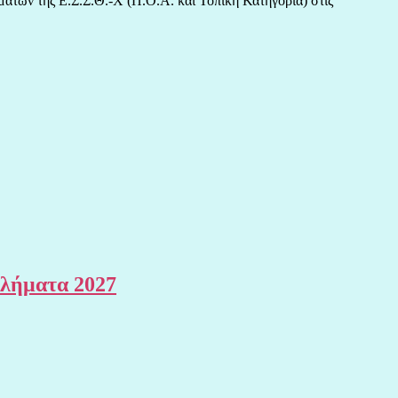
μάτων της Ε.Σ.Σ.Θ.-Χ (Π.Ο.Α. και Τοπική Κατηγορία) στις
θλήματα 2027