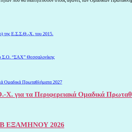
ιαιτητών που θα διαιτητεύσουν στους αγώνες των Ομαδικών Πρωταθλη
της Ε.Σ.Σ.Θ.-Χ. του 2015.
υ Σ.Ο. “ΣΑΧ” Θεσσαλονίκης
.-Χ. για τα Περιφερειακά Ομαδικά Πρωτα
Β ΕΞΑΜΗΝΟΥ 2026