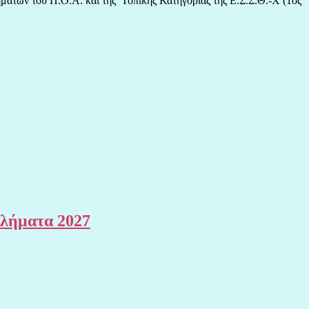
μάτων του Π.Ο.Α. και της Τοπικής Κατηγορίας της Ε.Σ.Σ.Θ.-Χ (1ος
θλήματα 2027