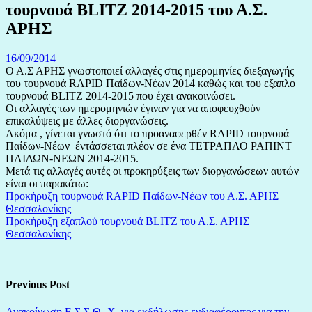
τουρνουά BLITZ 2014-2015 του Α.Σ.
ΑΡΗΣ
16/09/2014
Ο Α.Σ ΑΡΗΣ γνωστοποιεί αλλαγές στις ημερομηνίες διεξαγωγής
του τουρνουά RAPID Παίδων-Νέων 2014 καθώς και του εξαπλο
τουρνουά BLITZ 2014-2015 που έχει ανακοινώσει.
Οι αλλαγές των ημερομηνιών έγιναν για να αποφευχθούν
επικαλύψεις με άλλες διοργανώσεις.
Ακόμα , γίνεται γνωστό ότι το προαναφερθέν RAPID τουρνουά
Παίδων-Νέων έντάσσεται πλέον σε ένα ΤΕΤΡΑΠΛΟ ΡΑΠΙΝΤ
ΠΑΙΔΩΝ-ΝΕΩΝ 2014-2015.
Μετά τις αλλαγές αυτές οι προκηρύξεις των διοργανώσεων αυτών
είναι οι παρακάτω:
Προκήρυξη τουρνουά RAPID Παίδων-Νέων του Α.Σ. ΑΡΗΣ
Θεσσαλονίκης
Προκήρυξη εξαπλού τουρνουά BLITZ του Α.Σ. ΑΡΗΣ
Θεσσαλονίκης
Previous Post
Ανακοίνωση Ε.Σ.Σ.Θ.-Χ. για εκδήλωσης ενδιαφέροντος για την