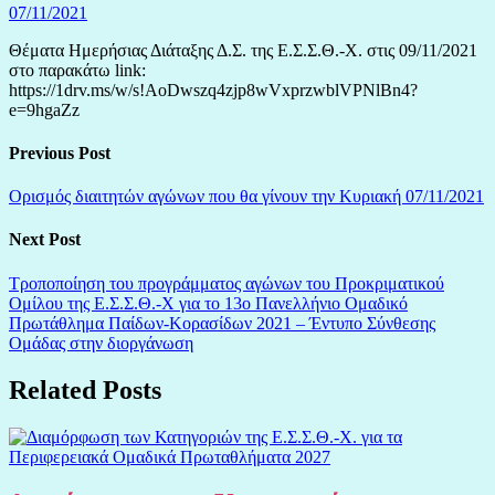
07/11/2021
Θέματα Ημερήσιας Διάταξης Δ.Σ. της Ε.Σ.Σ.Θ.-Χ. στις 09/11/2021
στο παρακάτω link:
https://1drv.ms/w/s!AoDwszq4zjp8wVxprzwblVPNlBn4?
e=9hgaZz
Previous Post
Ορισμός διαιτητών αγώνων που θα γίνουν την Κυριακή 07/11/2021
Next Post
Τροποποίηση του προγράμματος αγώνων του Προκριματικού
Ομίλου της Ε.Σ.Σ.Θ.-Χ για το 13ο Πανελλήνιο Ομαδικό
Πρωτάθλημα Παίδων-Κορασίδων 2021 – Έντυπο Σύνθεσης
Ομάδας στην διοργάνωση
Related Posts