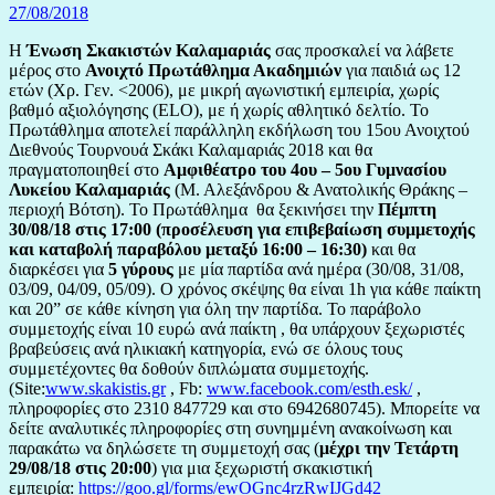
27/08/2018
Η
Ένωση Σκακιστών Καλαμαριάς
σας προσκαλεί να λάβετε
μέρος στο
Ανοιχτό Πρωτάθλημα Ακαδημιών
για παιδιά ως 12
ετών (Χρ. Γεν. <2006), με μικρή αγωνιστική εμπειρία, χωρίς
βαθμό αξιολόγησης (ELO), με ή χωρίς αθλητικό δελτίο. Το
Πρωτάθλημα αποτελεί παράλληλη εκδήλωση του 15ου Ανοιχτού
Διεθνούς Τουρνουά Σκάκι Καλαμαριάς 2018 και θα
πραγματοποιηθεί στο
Αμφιθέατρο του 4ου – 5ου Γυμνασίου
Λυκείου Καλαμαριάς
(Μ. Αλεξάνδρου & Ανατολικής Θράκης –
περιοχή Βότση). Το Πρωτάθλημα θα ξεκινήσει την
Πέμπτη
30/08/18 στις 17:00 (προσέλευση για επιβεβαίωση συμμετοχής
και καταβολή παραβόλου μεταξύ 16:00 – 16:30)
και θα
διαρκέσει για
5 γύρους
με μία παρτίδα ανά ημέρα (30/08, 31/08,
03/09, 04/09, 05/09). Ο χρόνος σκέψης θα είναι 1h για κάθε παίκτη
και 20” σε κάθε κίνηση για όλη την παρτίδα. Το παράβολο
συμμετοχής είναι 10 ευρώ ανά παίκτη , θα υπάρχουν ξεχωριστές
βραβεύσεις ανά ηλικιακή κατηγορία, ενώ σε όλους τους
συμμετέχοντες θα δοθούν διπλώματα συμμετοχής.
(Site:
www.skakistis.gr
, Fb:
www.facebook.com/esth.esk/
,
πληροφορίες στο 2310 847729 και στο 6942680745). Μπορείτε να
δείτε αναλυτικές πληροφορίες στη συνημμένη ανακοίνωση και
παρακάτω να δηλώσετε τη συμμετοχή σας (
μέχρι την Τετάρτη
29/08/18 στις 20:00
) για μια ξεχωριστή σκακιστική
εμπειρία:
https://goo.gl/forms/ewOGnc4rzRwIJGd42