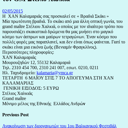
02/05/2015
Η ΧΑΝ Καλαµαριάς σας προσκαλεί σε « Βραδιά Σκάκι »
Μία πρωτότυπη βραδιά. Το σκάκι από µια άλλη οπτική γωνία, του
grand maître Στέλιου Χαλκιά, ο οποίος µε τον ιδιαίτερο τρόπο που
παρουσιάζει σκακιστικά δρώµενα θα µας µυήσει στο µαγικό
κόσµο των άσπρων και µαύρων τετραγώνων. Έναν κόσµο που
πολλές φορές µας παραπλανεί, και δεν είναι όπως φαίνεται. Γιατί το
σκάκι είναι µια εικόνα ζωής (Βενιαµίν Φραγκλίνος).
Περισσότερες πληροφορίες:
ΧΑΝ Καλαμαριάς
Μουρουζηδών 12, 55132 Καλαμαριά
Τηλ. 2310 454 700, 2310 241 007, εσωτ. 0210, 0211
Ηλ. Ταχυδρομείο:
kalamaria@ymca.gr
ΤΕΤΑΡΤΗ 6 ΜΑΪΟΥ ΣΤΙΣ 7 ΤΟ ΑΠΟΓΕΥΜΑ ΣΤΗ ΧΑΝ
ΚΑΛΑΜΑΡΙΑΣ
ΓΕΝΙΚΗ ΕΙΣΟ∆ΟΣ: 5 ΕΥΡΩ
Στέλιος Χαλκιάς
Grand maître
Μόνιμο μέλος της Εθνικής Ελλάδος Ανδρώ
ν
Previous Post
Ανακοίνωση των διοργανωτών του 1ου Βαλκανικού Φεστιβάλ