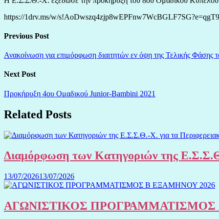
Η Ε.Σ.Σ.Θ.-Χ. εξέδωσε την προκήρυξη του 8ου Ομαδικού Κυπέλου 
https://1drv.ms/w/s!AoDwszq4zjp8wEPFnw7WcBGLF7SG?e=qgT9
Previous Post
Ανακοίνωση για επιμόρφωση διαιτητών εν όψη της Τελικής Φάσης
Next Post
Προκήρυξη 4ου Ομαδικού Junior-Bambini 2021
Related Posts
Διαμόρφωση των Κατηγοριών της Ε.Σ.Σ.Θ
13/07/2026
13/07/2026
ΑΓΩΝΙΣΤΙΚΟΣ ΠΡΟΓΡΑΜΜΑΤΙΣΜΟΣ 