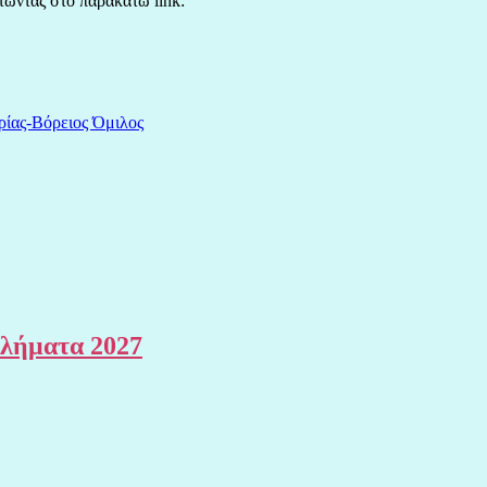
ώντας στο παρακάτω link:
ρίας-Βόρειος Όμιλος
θλήματα 2027