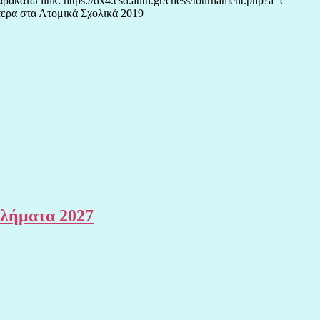
άτω link: https://dx4.csd.auth.gr/chess/tournament.php?a=c
ότερα στα Ατομικά Σχολικά 2019
θλήματα 2027