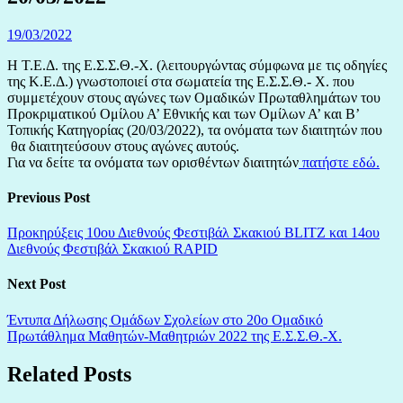
19/03/2022
Η Τ.Ε.Δ. της Ε.Σ.Σ.Θ.-Χ. (λειτουργώντας σύμφωνα με τις οδηγίες
της Κ.Ε.Δ.) γνωστοποιεί στα σωματεία της Ε.Σ.Σ.Θ.- Χ. που
συμμετέχουν στους αγώνες των Ομαδικών Πρωταθλημάτων του
Προκριματικού Ομίλου Α’ Εθνικής και των Ομίλων Α’ και Β’
Τοπικής Κατηγορίας (20/03/2022), τα ονόματα των διαιτητών που
θα διαιτητεύσουν στους αγώνες αυτούς.
Για να δείτε τα ονόματα των ορισθέντων διαιτητών
πατήστε εδώ.
Previous Post
Προκηρύξεις 10ου Διεθνούς Φεστιβάλ Σκακιού BLITZ και 14ου
Διεθνούς Φεστιβάλ Σκακιού RAPID
Next Post
Έντυπα Δήλωσης Ομάδων Σχολείων στο 20ο Ομαδικό
Πρωτάθλημα Μαθητών-Μαθητριών 2022 της Ε.Σ.Σ.Θ.-Χ.
Related Posts